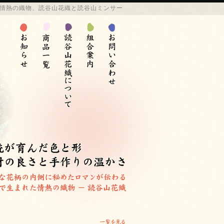
情熱の
織物
、
読谷山花織
と
読谷山ミンサー