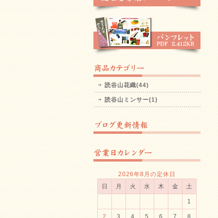
読谷山花織(44)
読谷山ミンサー(1)
2026年8月の定休日
日
月
火
水
木
金
土
1
2
3
4
5
6
7
8