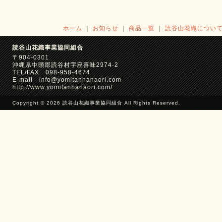
ホーム
｜
お知らせ
｜
商品一覧
｜
読谷山花織につい
読谷山花織事業協同組合
〒904-0301
沖縄県中頭郡読谷村字座喜味2974-2
TEL/FAX 098-958-4674
E-mail info@yomitanhanaori.com
http://www.yomitanhanaori.com/
Copyright © 2026 読谷山花織事業協同組合 All Rights Reserved.