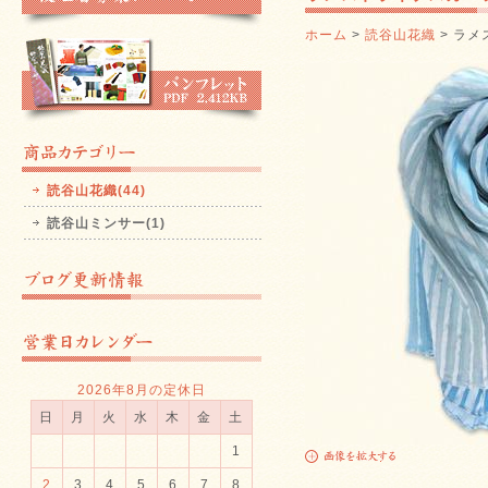
ホーム
>
読谷山花織
> ラ
読谷山花織(44)
読谷山ミンサー(1)
2026年8月の定休日
日
月
火
水
木
金
土
1
2
3
4
5
6
7
8