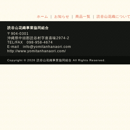
ホーム
｜
お知らせ
｜
商品一覧
｜
読谷山花織につい
読谷山花織事業協同組合
〒904-0301
沖縄県中頭郡読谷村字座喜味2974-2
TEL/FAX 098-958-4674
E-mail info@yomitanhanaori.com
http://www.yomitanhanaori.com/
Copyright © 2026 読谷山花織事業協同組合 All Rights Reserved.