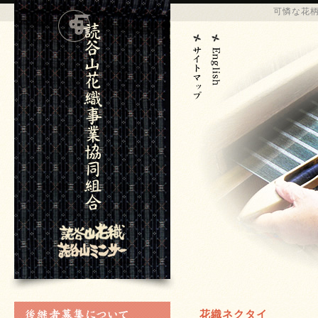
可憐な花
花織ネクタイ