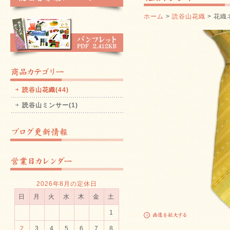
ホーム
>
読谷山花織
> 花織
読谷山花織(44)
読谷山ミンサー(1)
2026年8月の定休日
日
月
火
水
木
金
土
1
2
3
4
5
6
7
8