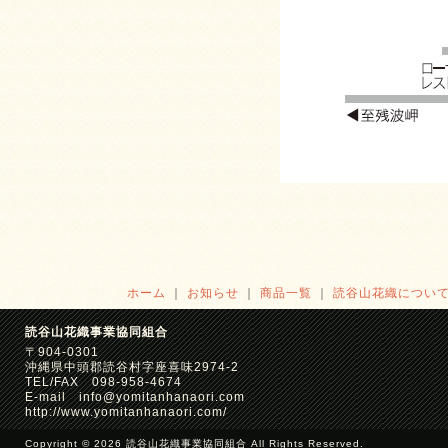
ホーム
｜
お知らせ
｜
商品一覧
｜
読谷山花織につい
読谷山花織事業協同組合
〒904-0301
沖縄県中頭郡読谷村字座喜味2974-2
TEL/FAX 098-958-4674
E-mail info@yomitanhanaori.com
http://www.yomitanhanaori.com/
Copyright © 2026 読谷山花織事業協同組合 All Rights Reserved.