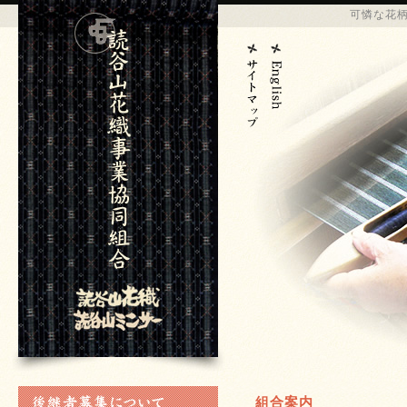
可憐な花
組合案内