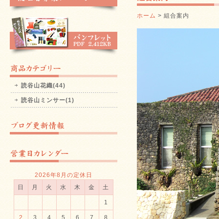
ホーム
> 組合案内
読谷山花織(44)
読谷山ミンサー(1)
2026年8月の定休日
日
月
火
水
木
金
土
1
2
3
4
5
6
7
8