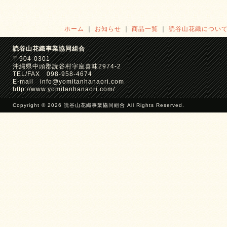
ホーム
｜
お知らせ
｜
商品一覧
｜
読谷山花織につい
読谷山花織事業協同組合
〒904-0301
沖縄県中頭郡読谷村字座喜味2974-2
TEL/FAX 098-958-4674
E-mail info@yomitanhanaori.com
http://www.yomitanhanaori.com/
Copyright © 2026 読谷山花織事業協同組合 All Rights Reserved.