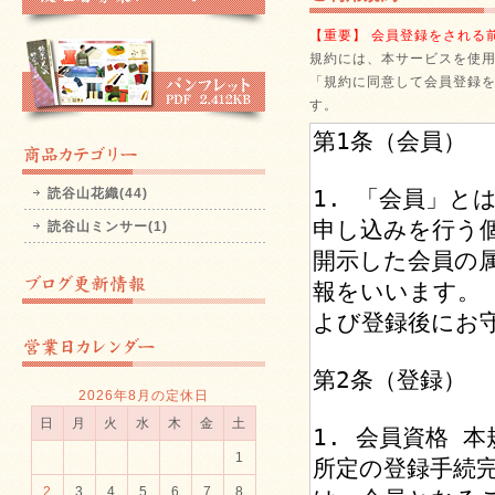
【重要】 会員登録をされる
規約には、本サービスを使
「規約に同意して会員登録を
す。
読谷山花織(44)
読谷山ミンサー(1)
2026年8月の定休日
日
月
火
水
木
金
土
1
2
3
4
5
6
7
8