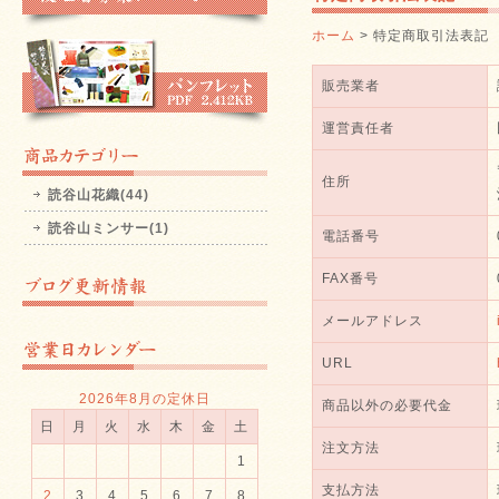
ホーム
> 特定商取引法表記
販売業者
運営責任者
住所
読谷山花織(44)
読谷山ミンサー(1)
電話番号
FAX番号
メールアドレス
URL
2026年8月の定休日
商品以外の必要代金
日
月
火
水
木
金
土
注文方法
1
支払方法
2
3
4
5
6
7
8