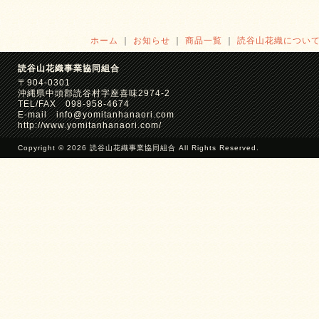
ホーム
｜
お知らせ
｜
商品一覧
｜
読谷山花織につい
読谷山花織事業協同組合
〒904-0301
沖縄県中頭郡読谷村字座喜味2974-2
TEL/FAX 098-958-4674
E-mail info@yomitanhanaori.com
http://www.yomitanhanaori.com/
Copyright © 2026 読谷山花織事業協同組合 All Rights Reserved.