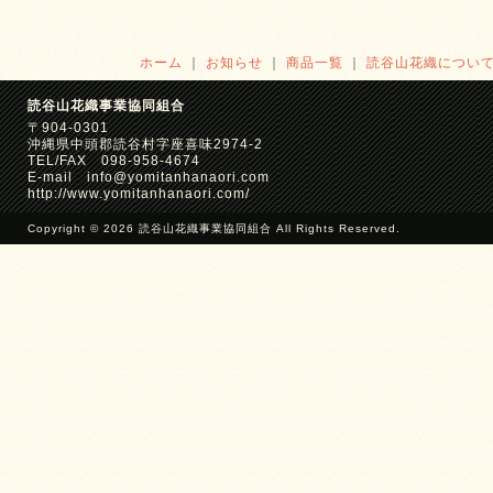
ホーム
｜
お知らせ
｜
商品一覧
｜
読谷山花織につい
読谷山花織事業協同組合
〒904-0301
沖縄県中頭郡読谷村字座喜味2974-2
TEL/FAX 098-958-4674
E-mail info@yomitanhanaori.com
http://www.yomitanhanaori.com/
Copyright © 2026 読谷山花織事業協同組合 All Rights Reserved.