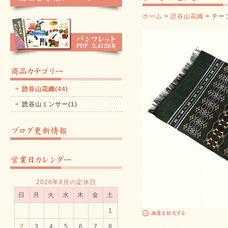
ホーム
>
読谷山花織
> テー
読谷山花織(44)
読谷山ミンサー(1)
2026年8月の定休日
日
月
火
水
木
金
土
1
2
3
4
5
6
7
8