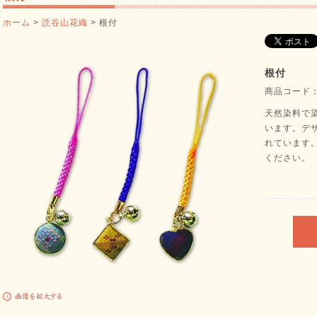
ホーム
>
読谷山花織
> 根付
根付
商品コード： h
天然染料で
います。デ
れています
ください。