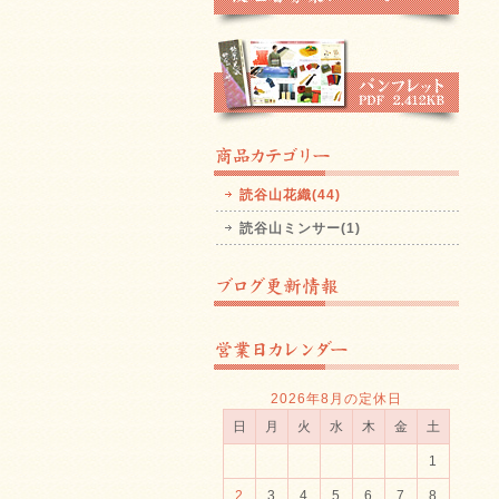
読谷山花織(44)
読谷山ミンサー(1)
2026年8月の定休日
日
月
火
水
木
金
土
1
2
3
4
5
6
7
8