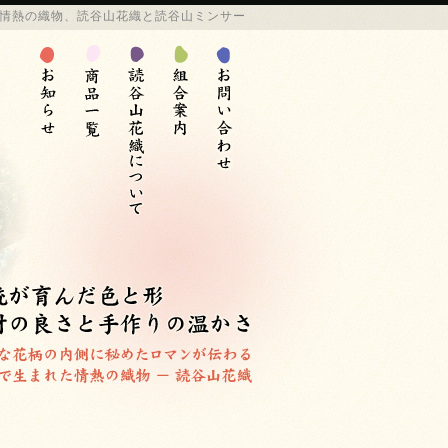
情熱の
織物
、
読谷山花織
と
読谷山ミンサー