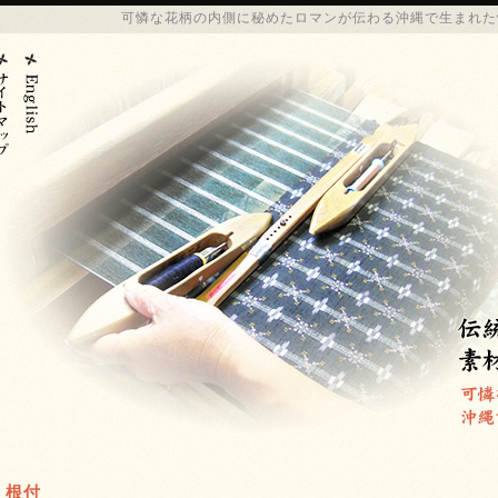
可憐な花柄の内側に秘めたロマンが伝わる
沖縄
で生まれた
根付