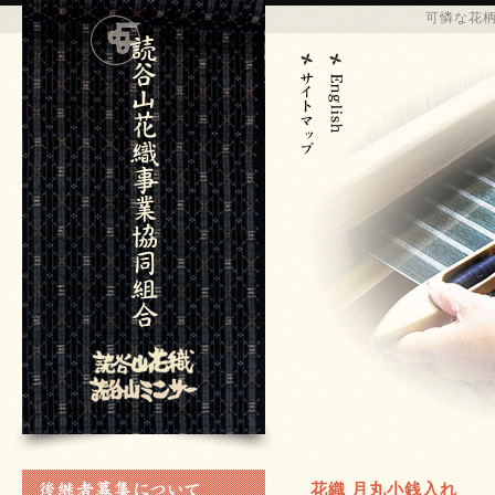
可憐な花
花織 月丸小銭入れ