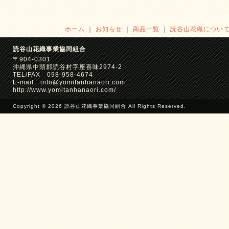
ホーム
｜
お知らせ
｜
商品一覧
｜
読谷山花織につい
読谷山花織事業協同組合
〒904-0301
沖縄県中頭郡読谷村字座喜味2974-2
TEL/FAX 098-958-4674
E-mail info@yomitanhanaori.com
http://www.yomitanhanaori.com/
Copyright © 2026 読谷山花織事業協同組合 All Rights Reserved.