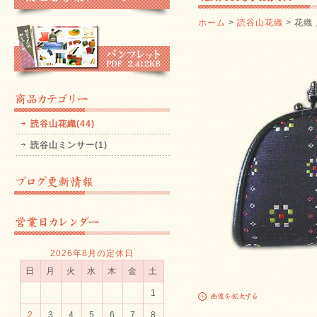
ホーム
>
読谷山花織
> 花織
読谷山花織(44)
読谷山ミンサー(1)
2026年8月の定休日
日
月
火
水
木
金
土
1
2
3
4
5
6
7
8