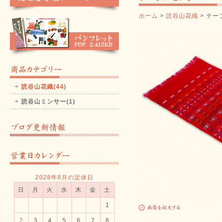
ホーム
>
読谷山花織
> テー
読谷山花織(44)
読谷山ミンサー(1)
2026年8月の定休日
日
月
火
水
木
金
土
1
2
3
4
5
6
7
8