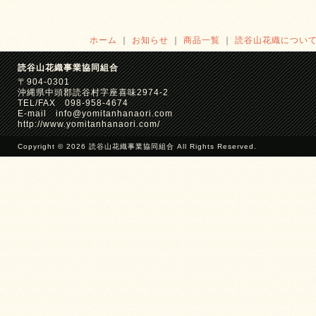
ホーム
｜
お知らせ
｜
商品一覧
｜
読谷山花織につい
読谷山花織事業協同組合
〒904-0301
沖縄県中頭郡読谷村字座喜味2974-2
TEL/FAX 098-958-4674
E-mail info@yomitanhanaori.com
http://www.yomitanhanaori.com/
Copyright © 2026 読谷山花織事業協同組合 All Rights Reserved.