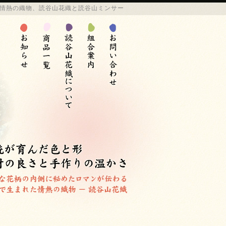
情熱の
織物
、
読谷山花織
と
読谷山ミンサー