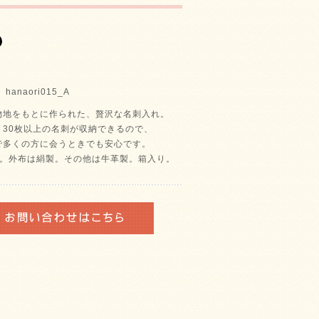
anaori015_A
物地をもとに作られた、贅沢な名刺入れ。
く30枚以上の名刺が収納できるので、
で多くの方に会うときでも安心です。
つ。外布は絹製。その他は牛革製。箱入り。