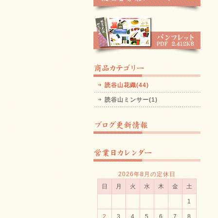
読谷山花織(44)
読谷山ミンサー(1)
2026年8月の定休日
日
月
火
水
木
金
土
1
2
3
4
5
6
7
8