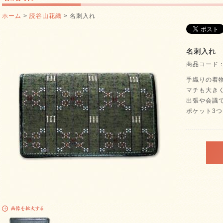
ホーム
>
読谷山花織
> 名刺入れ
名刺入れ
商品コード： h
手織りの着
マチも大き
出張や会議
ポケット3